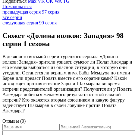
Поделиться
Max
VK
OK
WA
TG
Пожаловаться
предыдущая серия
97 серия
все серии
следующая серия
99 серия
Сюжет «Долина волков: Западня» 98
серии 1 сезона
В девяносто восьмой серии турецкого сериала «Долина
волков: Западня» зрители узнают, сумеют ли Полат Алемдар и
его команда выбраться из опасной ситуации, в которую они
угодили. Останется ли верным внук Бабы Мемдуха по имени
Баран или предаст Полата вместе с его соратниками? Какой
исход ждет противостояние Зары и Шахмарана во время
встречи представителей организации? Получится ли у Полата
Алемдара добиться желаемого результата от этой важной
встречи? Кто окажется вторым союзником и какую фигуру
задействует Шахмаран в своей ловушке против Полата
Алемдара?
Отзывы (0)