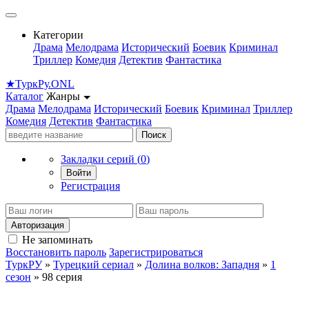
Категории
Драма
Мелодрама
Исторический
Боевик
Криминал
Триллер
Комедия
Детектив
Фантастика
★
Турк
Ру
.ONL
Каталог
Жанры
Драма
Мелодрама
Исторический
Боевик
Криминал
Триллер
Комедия
Детектив
Фантастика
Поиск
Закладки серий (
0
)
Войти
Регистрация
Авторизация
Не запоминать
Восстановить пароль
Зарегистрироваться
ТуркРУ
»
Турецкий сериал
»
Долина волков: Западня
»
1
сезон
» 98 серия