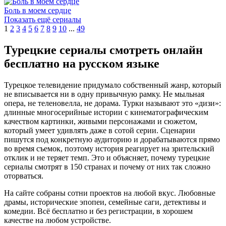
Боль в моем сердце
Показать ещё сериалы
1
2
3
4
5
6
7
8
9
10
...
49
Турецкие сериалы смотреть онлайн
бесплатно на русском языке
Турецкое телевидение придумало собственный жанр, который
не вписывается ни в одну привычную рамку. Не мыльная
опера, не теленовелла, не дорама. Турки называют это «дизи»:
длинные многосерийные истории с кинематографическим
качеством картинки, живыми персонажами и сюжетом,
который умеет удивлять даже в сотой серии. Сценарии
пишутся под конкретную аудиторию и дорабатываются прямо
во время съемок, поэтому история реагирует на зрительский
отклик и не теряет темп. Это и объясняет, почему турецкие
сериалы смотрят в 150 странах и почему от них так сложно
оторваться.
На сайте собраны сотни проектов на любой вкус. Любовные
драмы, исторические эпопеи, семейные саги, детективы и
комедии. Всё бесплатно и без регистрации, в хорошем
качестве на любом устройстве.