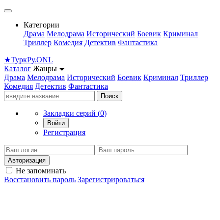
Категории
Драма
Мелодрама
Исторический
Боевик
Криминал
Триллер
Комедия
Детектив
Фантастика
★
Турк
Ру
.ONL
Каталог
Жанры
Драма
Мелодрама
Исторический
Боевик
Криминал
Триллер
Комедия
Детектив
Фантастика
Поиск
Закладки серий (
0
)
Войти
Регистрация
Авторизация
Не запоминать
Восстановить пароль
Зарегистрироваться