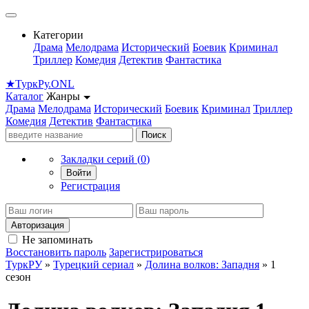
Категории
Драма
Мелодрама
Исторический
Боевик
Криминал
Триллер
Комедия
Детектив
Фантастика
★
Турк
Ру
.ONL
Каталог
Жанры
Драма
Мелодрама
Исторический
Боевик
Криминал
Триллер
Комедия
Детектив
Фантастика
Поиск
Закладки серий (
0
)
Войти
Регистрация
Авторизация
Не запоминать
Восстановить пароль
Зарегистрироваться
ТуркРУ
»
Турецкий сериал
»
Долина волков: Западня
» 1
сезон