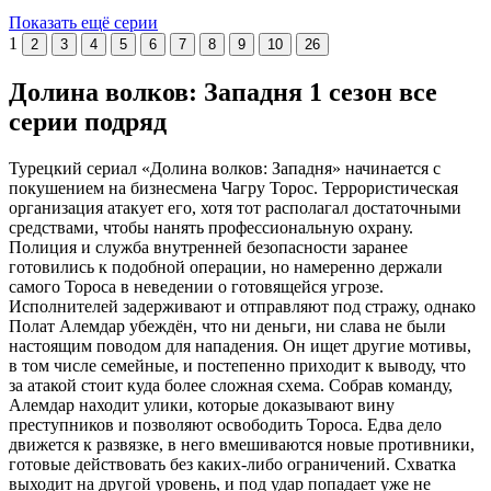
Показать ещё серии
1
2
3
4
5
6
7
8
9
10
26
Долина волков: Западня 1 сезон все
серии подряд
Турецкий сериал «Долина волков: Западня» начинается с
покушением на бизнесмена Чагру Торос. Террористическая
организация атакует его, хотя тот располагал достаточными
средствами, чтобы нанять профессиональную охрану.
Полиция и служба внутренней безопасности заранее
готовились к подобной операции, но намеренно держали
самого Тороса в неведении о готовящейся угрозе.
Исполнителей задерживают и отправляют под стражу, однако
Полат Алемдар убеждён, что ни деньги, ни слава не были
настоящим поводом для нападения. Он ищет другие мотивы,
в том числе семейные, и постепенно приходит к выводу, что
за атакой стоит куда более сложная схема. Собрав команду,
Алемдар находит улики, которые доказывают вину
преступников и позволяют освободить Тороса. Едва дело
движется к развязке, в него вмешиваются новые противники,
готовые действовать без каких-либо ограничений. Схватка
выходит на другой уровень, и под удар попадает уже не