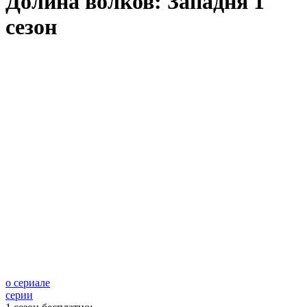
Долина волков: Западня 1
сезон
о сериале
серии