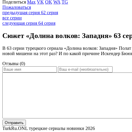
Поделиться
Max
VK
OK
WA
TG
Пожаловаться
предыдущая серия
62 серия
все серии
следующая серия
64 серия
Сюжет «Долина волков: Западня» 63 сер
В 63 серии турецкого сериала «Долина волков: Западня» Полат
новой мишени на этот раз? И по какой причине Искендер Бююк
Отзывы (0)
Отправить
TurkRu.ONL турецкие сериалы новинки 2026