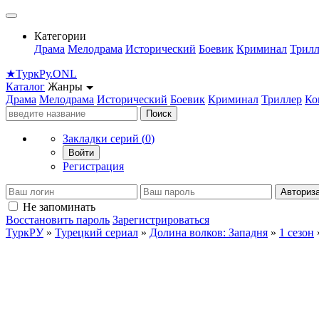
Категории
Драма
Мелодрама
Исторический
Боевик
Криминал
Трилл
★
Турк
Ру
.ONL
Каталог
Жанры
Драма
Мелодрама
Исторический
Боевик
Криминал
Триллер
Ко
Поиск
Закладки серий (
0
)
Войти
Регистрация
Авториз
Не запоминать
Восстановить пароль
Зарегистрироваться
ТуркРУ
»
Турецкий сериал
»
Долина волков: Западня
»
1 сезон