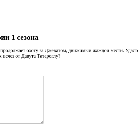
ии 1 сезона
 продолжает охоту за Джеватом, движимый жаждой мести. Удастс
 исчез от Давута Татароглу?