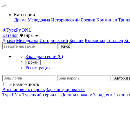
Категории
Драма
Мелодрама
Исторический
Боевик
Криминал
Трилл
★
Турк
Ру
.ONL
Каталог
Жанры
Драма
Мелодрама
Исторический
Боевик
Криминал
Триллер
Ко
Поиск
Закладки серий (
0
)
Войти
Регистрация
Авториз
Не запоминать
Восстановить пароль
Зарегистрироваться
ТуркРУ
»
Турецкий сериал
»
Долина волков: Западня
»
1 сезон