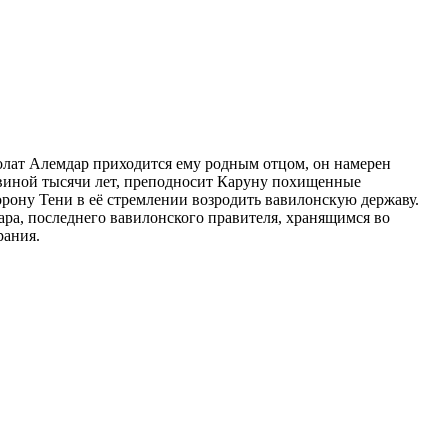
Полат Алемдар приходится ему родным отцом, он намерен
ловиной тысячи лет, преподносит Каруну похищенные
рону Тени в её стремлении возродить вавилонскую державу.
ра, последнего вавилонского правителя, хранящимся во
рания.