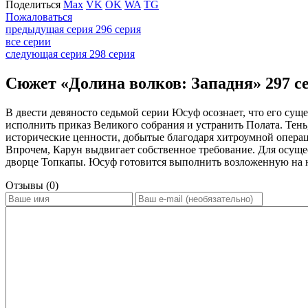
Поделиться
Max
VK
OK
WA
TG
Пожаловаться
предыдущая серия
296 серия
все серии
следующая серия
298 серия
Сюжет «Долина волков: Западня» 297 се
В двести девяносто седьмой серии Юсуф осознает, что его сущ
исполнить приказ Великого собрания и устранить Полата. Тен
исторические ценности, добытые благодаря хитроумной операц
Впрочем, Карун выдвигает собственное требование. Для осуще
дворце Топкапы. Юсуф готовится выполнить возложенную на 
Отзывы (0)