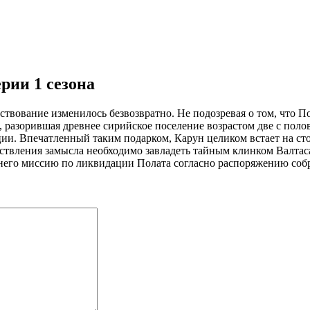
рии 1 сезона
ествование изменилось безвозвратно. Не подозревая о том, что 
ь, разорившая древнее сирийское поселение возрастом две с по
ии. Впечатленный таким подарком, Карун целиком встает на сто
ствления замысла необходимо завладеть тайным клинком Валтаса
него миссию по ликвидации Полата согласно распоряжению соб