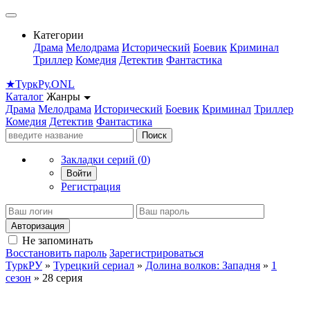
Категории
Драма
Мелодрама
Исторический
Боевик
Криминал
Триллер
Комедия
Детектив
Фантастика
★
Турк
Ру
.ONL
Каталог
Жанры
Драма
Мелодрама
Исторический
Боевик
Криминал
Триллер
Комедия
Детектив
Фантастика
Поиск
Закладки серий (
0
)
Войти
Регистрация
Авторизация
Не запоминать
Восстановить пароль
Зарегистрироваться
ТуркРУ
»
Турецкий сериал
»
Долина волков: Западня
»
1
сезон
» 28 серия