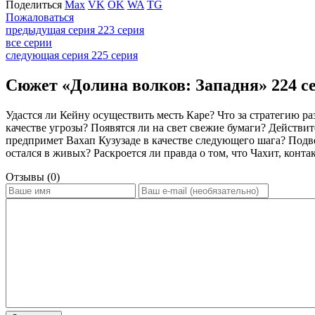
Поделиться
Max
VK
OK
WA
TG
Пожаловаться
предыдущая серия
223 серия
все серии
следующая серия
225 серия
Сюжет «Долина волков: Западня» 224 се
Удастся ли Кейну осуществить месть Каре? Что за стратегию 
качестве угрозы? Появятся ли на свет свежие бумаги? Действ
предпримет Вахап Кузузаде в качестве следующего шага? Подвер
остался в живых? Раскроется ли правда о том, что Чахит, конт
Отзывы (0)