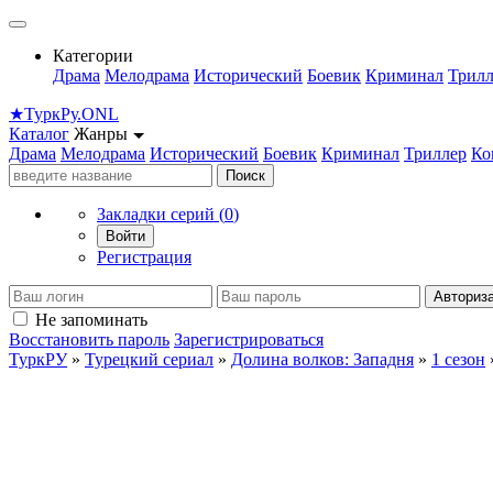
Категории
Драма
Мелодрама
Исторический
Боевик
Криминал
Трилл
★
Турк
Ру
.ONL
Каталог
Жанры
Драма
Мелодрама
Исторический
Боевик
Криминал
Триллер
Ко
Поиск
Закладки серий (
0
)
Войти
Регистрация
Авториз
Не запоминать
Восстановить пароль
Зарегистрироваться
ТуркРУ
»
Турецкий сериал
»
Долина волков: Западня
»
1 сезон