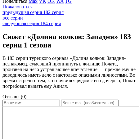
Поделиться
Max
VK
OK
WA
TG
Пожаловаться
предыдущая серия
182 серия
все серии
следующая серия
184 серия
Сюжет «Долина волков: Западня» 183
серии 1 сезона
В 183 серии турецкого сериала «Долина волков: Западня»
незнакомец, сумевший проникнуть в жилище Полата,
произвел на него устрашающее впечатление — прежде ему не
доводилось иметь дело с настолько опасными личностями. Во
время встречи с тем, кто появился рядом с его дочерью, Полат
потребовал выдать ему Адиля.
Отзывы (0)