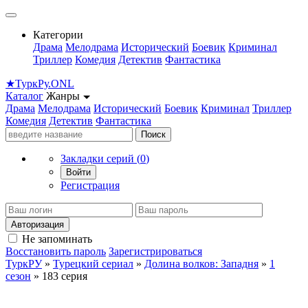
Категории
Драма
Мелодрама
Исторический
Боевик
Криминал
Триллер
Комедия
Детектив
Фантастика
★
Турк
Ру
.ONL
Каталог
Жанры
Драма
Мелодрама
Исторический
Боевик
Криминал
Триллер
Комедия
Детектив
Фантастика
Поиск
Закладки серий (
0
)
Войти
Регистрация
Авторизация
Не запоминать
Восстановить пароль
Зарегистрироваться
ТуркРУ
»
Турецкий сериал
»
Долина волков: Западня
»
1
сезон
» 183 серия