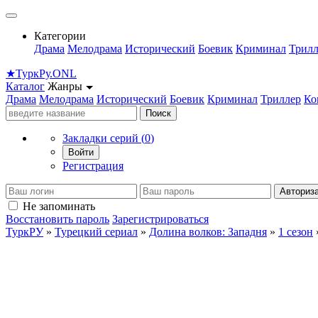
Категории
Драма
Мелодрама
Исторический
Боевик
Криминал
Трилл
★
Турк
Ру
.ONL
Каталог
Жанры
Драма
Мелодрама
Исторический
Боевик
Криминал
Триллер
Ко
Поиск
Закладки серий (
0
)
Войти
Регистрация
Авториз
Не запоминать
Восстановить пароль
Зарегистрироваться
ТуркРУ
»
Турецкий сериал
»
Долина волков: Западня
»
1 сезон