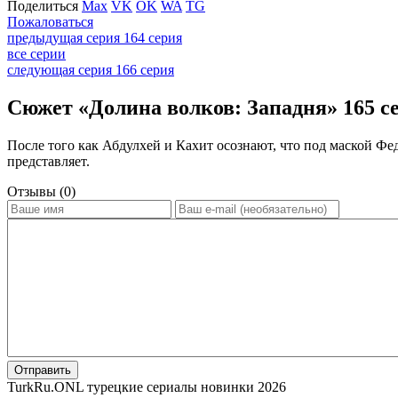
Поделиться
Max
VK
OK
WA
TG
Пожаловаться
предыдущая серия
164 серия
все серии
следующая серия
166 серия
Сюжет «Долина волков: Западня» 165 се
После того как Абдулхей и Кахит осознают, что под маской Фед
представляет.
Отзывы (0)
Отправить
TurkRu.ONL турецкие сериалы новинки 2026