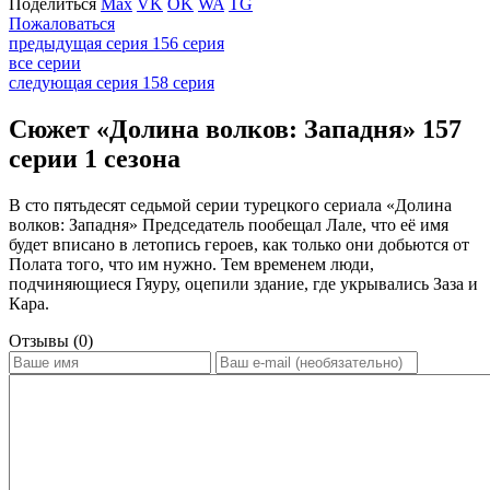
Поделиться
Max
VK
OK
WA
TG
Пожаловаться
предыдущая серия
156 серия
все серии
следующая серия
158 серия
Сюжет «Долина волков: Западня» 157
серии 1 сезона
В сто пятьдесят седьмой серии турецкого сериала «Долина
волков: Западня» Председатель пообещал Лале, что её имя
будет вписано в летопись героев, как только они добьются от
Полата того, что им нужно. Тем временем люди,
подчиняющиеся Гяуру, оцепили здание, где укрывались Заза и
Кара.
Отзывы (0)