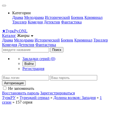
Категории
Драма
Мелодрама
Исторический
Боевик
Криминал
Триллер
Комедия
Детектив
Фантастика
★
Турк
Ру
.ONL
Каталог
Жанры
Драма
Мелодрама
Исторический
Боевик
Криминал
Триллер
Комедия
Детектив
Фантастика
Поиск
Закладки серий (
0
)
Войти
Регистрация
Авторизация
Не запоминать
Восстановить пароль
Зарегистрироваться
ТуркРУ
»
Турецкий сериал
»
Долина волков: Западня
»
1
сезон
» 157 серия