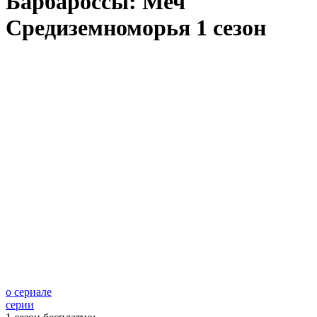
Барбароссы: Меч
Средиземноморья 1 сезон
о сериале
серии