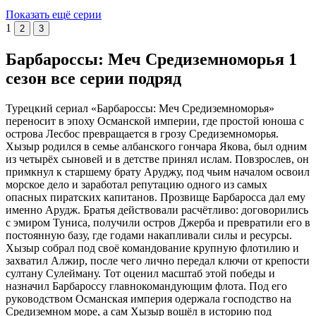
Показать ещё серии
1
2
3
Барбароссы: Меч Средиземноморья 1
сезон все серии подряд
Турецкий сериал «Барбароссы: Меч Средиземноморья»
переносит в эпоху Османской империи, где простой юноша с
острова Лесбос превращается в грозу Средиземноморья.
Хызыр родился в семье албанского гончара Якова, был одним
из четырёх сыновей и в детстве принял ислам. Повзрослев, он
примкнул к старшему брату Аруджу, под чьим началом освоил
морское дело и заработал репутацию одного из самых
опасных пиратских капитанов. Прозвище Барбаросса дал ему
именно Арудж. Братья действовали расчётливо: договорились
с эмиром Туниса, получили остров Джерба и превратили его в
постоянную базу, где годами накапливали силы и ресурсы.
Хызыр собрал под своё командование крупную флотилию и
захватил Алжир, после чего лично передал ключи от крепости
султану Сулейману. Тот оценил масштаб этой победы и
назначил Барбароссу главнокомандующим флота. Под его
руководством Османская империя одержала господство на
Средиземном море, а сам Хызыр вошёл в историю под