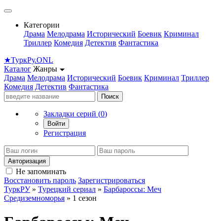
Категории
Драма
Мелодрама
Исторический
Боевик
Криминал
Триллер
Комедия
Детектив
Фантастика
★
Турк
Ру
.ONL
Каталог
Жанры
Драма
Мелодрама
Исторический
Боевик
Криминал
Триллер
Комедия
Детектив
Фантастика
Поиск
Закладки серий (
0
)
Войти
Регистрация
Авторизация
Не запоминать
Восстановить пароль
Зарегистрироваться
ТуркРУ
»
Турецкий сериал
»
Барбароссы: Меч
Средиземноморья
» 1 сезон