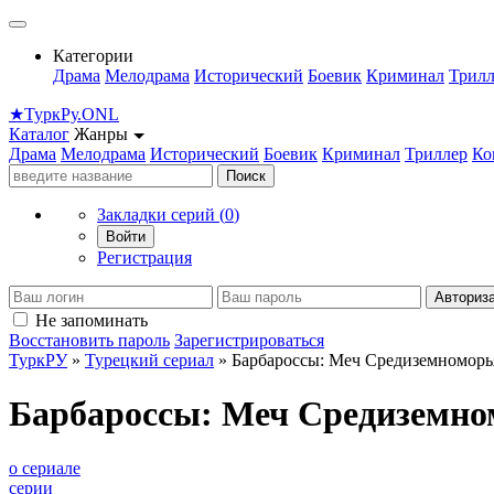
Категории
Драма
Мелодрама
Исторический
Боевик
Криминал
Трилл
★
Турк
Ру
.ONL
Каталог
Жанры
Драма
Мелодрама
Исторический
Боевик
Криминал
Триллер
Ко
Поиск
Закладки серий (
0
)
Войти
Регистрация
Авториз
Не запоминать
Восстановить пароль
Зарегистрироваться
ТуркРУ
»
Турецкий сериал
» Барбароссы: Меч Средиземноморь
Барбароссы: Меч Средиземно
о сериале
серии