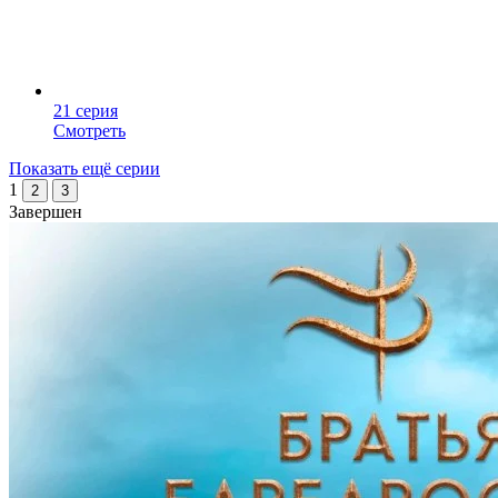
21 серия
Смотреть
Показать ещё серии
1
2
3
Завершен