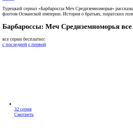
Турецкий сериал «Барбароссы Меч Средиземноморья» рассказыв
флотом Османской империи. История о братьях, пиратских пох
Барбароссы: Меч Средиземноморья все 
все серии бесплатно:
с последней
с первой
32 серия
Смотреть