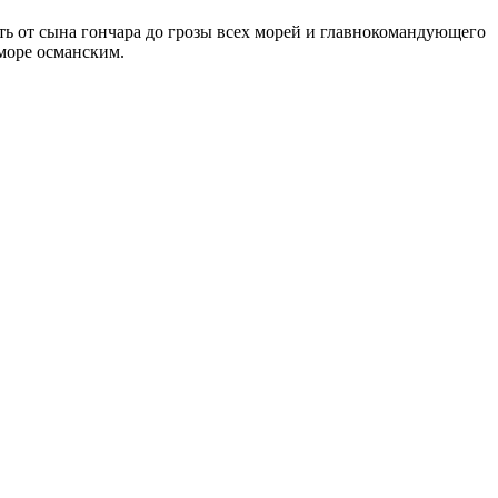
ь от сына гончара до грозы всех морей и главнокомандующего
 море османским.