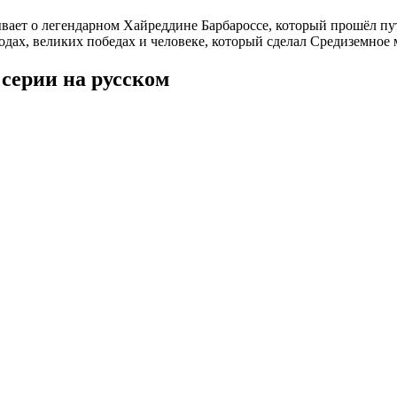
ает о легендарном Хайреддине Барбароссе, который прошёл пут
одах, великих победах и человеке, который сделал Средиземное
серии на русском