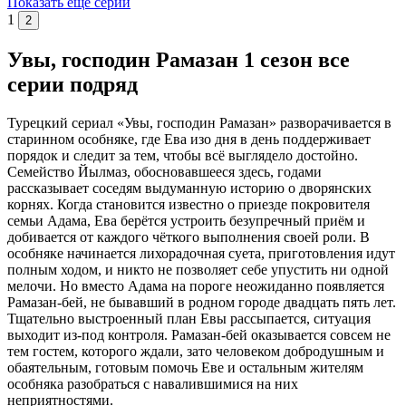
Показать ещё серии
1
2
Увы, господин Рамазан 1 сезон все
серии подряд
Турецкий сериал «Увы, господин Рамазан» разворачивается в
старинном особняке, где Ева изо дня в день поддерживает
порядок и следит за тем, чтобы всё выглядело достойно.
Семейство Йылмаз, обосновавшееся здесь, годами
рассказывает соседям выдуманную историю о дворянских
корнях. Когда становится известно о приезде покровителя
семьи Адама, Ева берётся устроить безупречный приём и
добивается от каждого чёткого выполнения своей роли. В
особняке начинается лихорадочная суета, приготовления идут
полным ходом, и никто не позволяет себе упустить ни одной
мелочи. Но вместо Адама на пороге неожиданно появляется
Рамазан-бей, не бывавший в родном городе двадцать пять лет.
Тщательно выстроенный план Евы рассыпается, ситуация
выходит из-под контроля. Рамазан-бей оказывается совсем не
тем гостем, которого ждали, зато человеком добродушным и
обаятельным, готовым помочь Еве и остальным жителям
особняка разобраться с навалившимися на них
неприятностями.