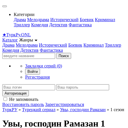
Категории
Драма
Мелодрама
Исторический
Боевик
Криминал
Триллер
Комедия
Детектив
Фантастика
★
Турк
Ру
.ONL
Каталог
Жанры
Драма
Мелодрама
Исторический
Боевик
Криминал
Триллер
Комедия
Детектив
Фантастика
Поиск
Закладки серий (
0
)
Войти
Регистрация
Авторизация
Не запоминать
Восстановить пароль
Зарегистрироваться
ТуркРУ
»
Турецкий сериал
»
Увы, господин Рамазан
» 1 сезон
Увы, господин Рамазан 1