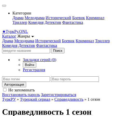
Категории
Драма
Мелодрама
Исторический
Боевик
Криминал
Триллер
Комедия
Детектив
Фантастика
★
Турк
Ру
.ONL
Каталог
Жанры
Драма
Мелодрама
Исторический
Боевик
Криминал
Триллер
Комедия
Детектив
Фантастика
Поиск
Закладки серий (
0
)
Войти
Регистрация
Авторизация
Не запоминать
Восстановить пароль
Зарегистрироваться
ТуркРУ
»
Турецкий сериал
»
Справедливость
» 1 сезон
Справедливость 1 сезон