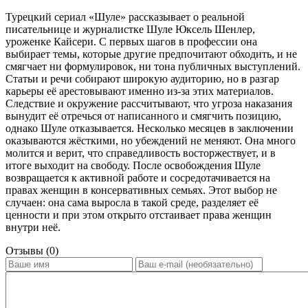
Турецкий сериал «Шуле» рассказывает о реальной
писательнице и журналистке Шуле Юксель Шенлер,
уроженке Кайсери. С первых шагов в профессии она
выбирает темы, которые другие предпочитают обходить, и не
смягчает ни формулировок, ни тона публичных выступлений.
Статьи и речи собирают широкую аудиторию, но в разгар
карьеры её арестовывают именно из-за этих материалов.
Следствие и окружение рассчитывают, что угроза наказания
вынудит её отречься от написанного и смягчить позицию,
однако Шуле отказывается. Несколько месяцев в заключении
оказываются жёсткими, но убеждений не меняют. Она много
молится и верит, что справедливость восторжествует, и в
итоге выходит на свободу. После освобождения Шуле
возвращается к активной работе и сосредотачивается на
правах женщин в консервативных семьях. Этот выбор не
случаен: она сама выросла в такой среде, разделяет её
ценности и при этом открыто отстаивает права женщин
внутри неё.
Отзывы (0)