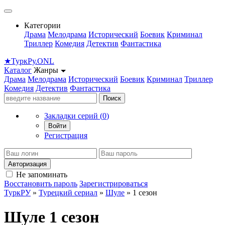
Категории
Драма
Мелодрама
Исторический
Боевик
Криминал
Триллер
Комедия
Детектив
Фантастика
★
Турк
Ру
.ONL
Каталог
Жанры
Драма
Мелодрама
Исторический
Боевик
Криминал
Триллер
Комедия
Детектив
Фантастика
Поиск
Закладки серий (
0
)
Войти
Регистрация
Авторизация
Не запоминать
Восстановить пароль
Зарегистрироваться
ТуркРУ
»
Турецкий сериал
»
Шуле
» 1 сезон
Шуле 1 сезон