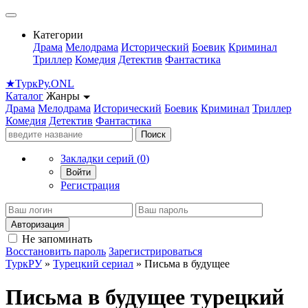
Категории
Драма
Мелодрама
Исторический
Боевик
Криминал
Триллер
Комедия
Детектив
Фантастика
★
Турк
Ру
.ONL
Каталог
Жанры
Драма
Мелодрама
Исторический
Боевик
Криминал
Триллер
Комедия
Детектив
Фантастика
Поиск
Закладки серий (
0
)
Войти
Регистрация
Авторизация
Не запоминать
Восстановить пароль
Зарегистрироваться
ТуркРУ
»
Турецкий сериал
» Письма в будущее
Письма в будущее турецкий