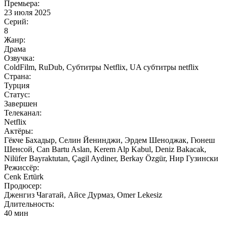
Премьера:
23 июля 2025
Серий:
8
Жанр:
Драма
Озвучка:
ColdFilm, RuDub, Субтитры Netflix, UA субтитры netflix
Страна:
Турция
Статус:
Завершен
Телеканал:
Netflix
Актёры:
Гёкче Бахадыр, Селин Йенинджи, Эрдем Шеноджак, Гюнеш
Шенсой, Can Bartu Aslan, Kerem Alp Kabul, Deniz Bakacak,
Nilüfer Bayraktutan, Çagil Aydiner, Berkay Özgür, Нир Гузински
Режиссёр:
Cenk Ertürk
Продюсер:
Дженгиз Чагатай, Айсе Дурмаз, Omer Lekesiz
Длительность:
40 мин