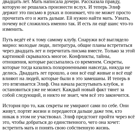
двадцать лет. Мать написала дочери. Рассказала правду,
которую не решалась произнести вслух. И теперь Элиф
держит это письмо в руках и понимает, что не может просто
прочитать его и жить дальше. Ей нужно найти мать. Узнать,
почему всё сложилось именно так. И есть ли ещё шанс что-то
изменить.
Путь ведёт её к тому самому клубу. Снаружи всё выглядело
мирно: молодые люди, литература, общие планы встретиться
через двадцать лет и перечитать письма вместе. Только за этой
картинкой скрывалось многое. Конфликты, тайны,
отношения, которые рассыпались со временем. Секреты,
которые тогда казались похороненными навсегда, никуда не
делись. Двадцать лет прошло, а они всё ещё живые и всё ещё
влияют на людей, которые были в это замешаны. И теперь в
это втягивается Элиф. Она начала распутывать клубок, и
остановиться уже не может. Каждый новый факт тянет за
собой следующий, и никто не знает, чем всё это закончится.
История про то, как секреты не умирают сами по себе. Они
живут, портят жизни и передаются дальше даже тем, кто
никак в этом не участвовал. Элиф предстоит пройти через всё
это, чтобы добраться до единственного, чего она хочет:
встретить мать и понять свою собственную жизнь.