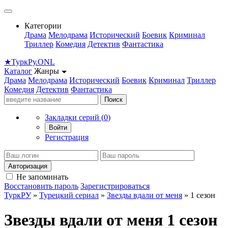
Категории
Драма
Мелодрама
Исторический
Боевик
Криминал
Триллер
Комедия
Детектив
Фантастика
★
Турк
Ру
.ONL
Каталог
Жанры
Драма
Мелодрама
Исторический
Боевик
Криминал
Триллер
Комедия
Детектив
Фантастика
Поиск
Закладки серий (
0
)
Войти
Регистрация
Авторизация
Не запоминать
Восстановить пароль
Зарегистрироваться
ТуркРУ
»
Турецкий сериал
»
Звезды вдали от меня
» 1 сезон
Звезды вдали от меня 1 сезон