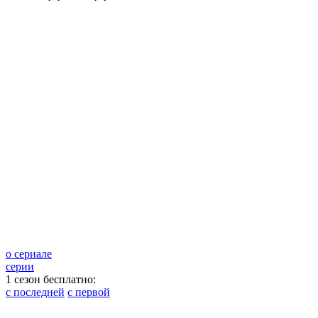
о сериале
серии
1 сезон бесплатно:
с последней
с первой