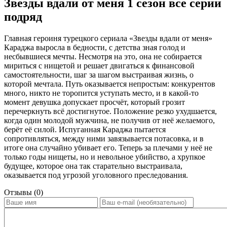
Звезды вдали от меня 1 сезон все серии
подряд
Главная героиня турецкого сериала «Звезды вдали от меня»
Караджа выросла в бедности, с детства зная голод и
несбывшиеся мечты. Несмотря на это, она не собирается
мириться с нищетой и решает двигаться к финансовой
самостоятельности, шаг за шагом выстраивая жизнь, о
которой мечтала. Путь оказывается непростым: конкурентов
много, никто не торопится уступать место, и в какой-то
момент девушка допускает просчёт, который грозит
перечеркнуть всё достигнутое. Положение резко ухудшается,
когда один молодой мужчина, не получив от неё желаемого,
берёт её силой. Испуганная Караджа пытается
сопротивляться, между ними завязывается потасовка, и в
итоге она случайно убивает его. Теперь за плечами у неё не
только годы нищеты, но и невольное убийство, а хрупкое
будущее, которое она так старательно выстраивала,
оказывается под угрозой уголовного преследования.
Отзывы (0)