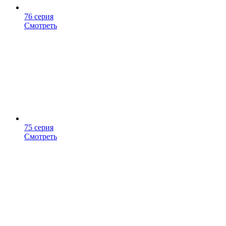
76 серия
Смотреть
75 серия
Смотреть