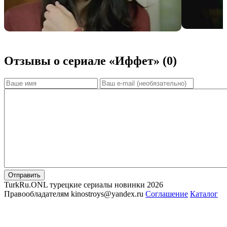
Отзывы о сериале «Иффет» (0)
Отправить
TurkRu.ONL турецкие сериалы новинки 2026
Правообладателям kinostroys@yandex.ru
Соглашение
Каталог