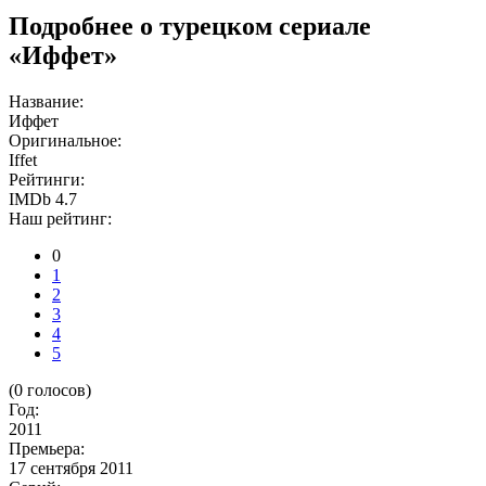
Подробнее о турецком сериале
«Иффет»
Название:
Иффет
Оригинальное:
Iffet
Рейтинги:
IMDb 4.7
Наш рейтинг:
0
1
2
3
4
5
(
0
голосов)
Год:
2011
Премьера:
17 сентября 2011