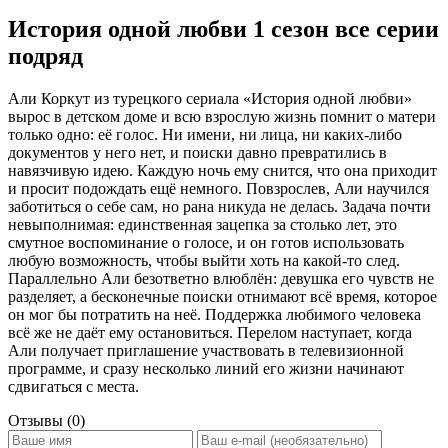
История одной любви 1 сезон все серии
подряд
Али Коркут из турецкого сериала «История одной любви»
вырос в детском доме и всю взрослую жизнь помнит о матери
только одно: её голос. Ни имени, ни лица, ни каких-либо
документов у него нет, и поиски давно превратились в
навязчивую идею. Каждую ночь ему снится, что она приходит
и просит подождать ещё немного. Повзрослев, Али научился
заботиться о себе сам, но рана никуда не делась. Задача почти
невыполнимая: единственная зацепка за столько лет, это
смутное воспоминание о голосе, и он готов использовать
любую возможность, чтобы выйти хоть на какой-то след.
Параллельно Али безответно влюблён: девушка его чувств не
разделяет, а бесконечные поиски отнимают всё время, которое
он мог бы потратить на неё. Поддержка любимого человека
всё же не даёт ему остановиться. Перелом наступает, когда
Али получает приглашение участвовать в телевизионной
программе, и сразу несколько линий его жизни начинают
сдвигаться с места.
Отзывы (0)