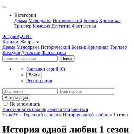
Категории
Драма
Мелодрама
Исторический
Боевик
Криминал
Триллер
Комедия
Детектив
Фантастика
★
Турк
Ру
.ONL
Каталог
Жанры
Драма
Мелодрама
Исторический
Боевик
Криминал
Триллер
Комедия
Детектив
Фантастика
Поиск
Закладки серий (
0
)
Войти
Регистрация
Авторизация
Не запоминать
Восстановить пароль
Зарегистрироваться
ТуркРУ
»
Турецкий сериал
»
История одной любви
» 1 сезон
История одной любви 1 сезон