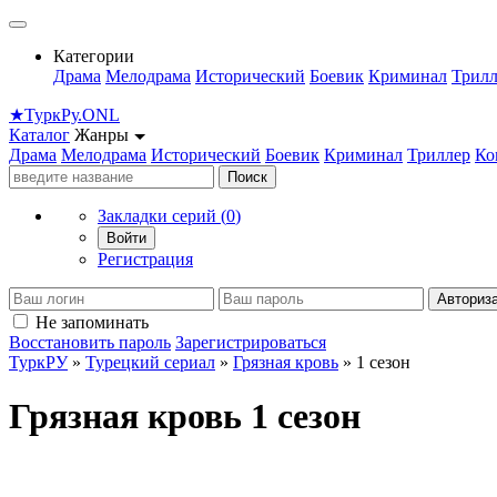
Категории
Драма
Мелодрама
Исторический
Боевик
Криминал
Трилл
★
Турк
Ру
.ONL
Каталог
Жанры
Драма
Мелодрама
Исторический
Боевик
Криминал
Триллер
Ко
Поиск
Закладки серий (
0
)
Войти
Регистрация
Авториз
Не запоминать
Восстановить пароль
Зарегистрироваться
ТуркРУ
»
Турецкий сериал
»
Грязная кровь
» 1 сезон
Грязная кровь 1 сезон