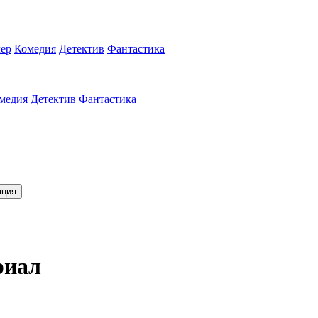
ер
Комедия
Детектив
Фантастика
медия
Детектив
Фантастика
ация
риал