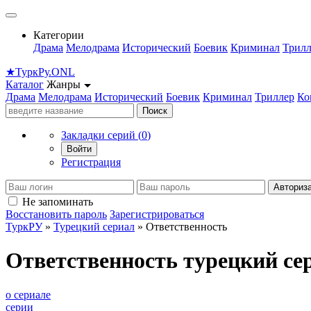
Категории
Драма
Мелодрама
Исторический
Боевик
Криминал
Трилл
★
Турк
Ру
.ONL
Каталог
Жанры
Драма
Мелодрама
Исторический
Боевик
Криминал
Триллер
Ко
Поиск
Закладки серий (
0
)
Войти
Регистрация
Авториз
Не запоминать
Восстановить пароль
Зарегистрироваться
ТуркРУ
»
Турецкий сериал
» Ответственность
Ответственность турецкий се
о сериале
серии