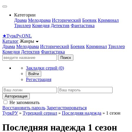
Категории
Драма
Мелодрама
Исторический
Боевик
Криминал
Триллер
Комедия
Детектив
Фантастика
★
Турк
Ру
.ONL
Каталог
Жанры
Драма
Мелодрама
Исторический
Боевик
Криминал
Триллер
Комедия
Детектив
Фантастика
Поиск
Закладки серий (
0
)
Войти
Регистрация
Авторизация
Не запоминать
Восстановить пароль
Зарегистрироваться
ТуркРУ
»
Турецкий сериал
»
Последняя надежда
» 1 сезон
Последняя надежда 1 сезон