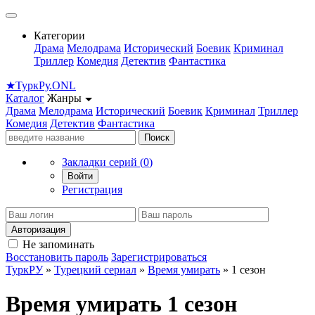
Категории
Драма
Мелодрама
Исторический
Боевик
Криминал
Триллер
Комедия
Детектив
Фантастика
★
Турк
Ру
.ONL
Каталог
Жанры
Драма
Мелодрама
Исторический
Боевик
Криминал
Триллер
Комедия
Детектив
Фантастика
Поиск
Закладки серий (
0
)
Войти
Регистрация
Авторизация
Не запоминать
Восстановить пароль
Зарегистрироваться
ТуркРУ
»
Турецкий сериал
»
Время умирать
» 1 сезон
Время умирать 1 сезон