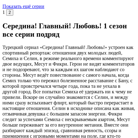
Показать ещё серии
1
2
Середина! Главный! Любовь! 1 сезон
все серии подряд
Турецкий сериал «Середина! Главный! Любовь!» устроен как
спортивный репортаж: отношения двух молодых людей,
Семиха и Селин, в режиме реального времени комментируют
двое ведущих, Месут и Фикри. Герои не видят комментаторов
и не подозревают, что за каждым их шагом наблюдают со
стороны. Месут ведёт повествование с самого начала, когда
Семих только что пережил болезненное расставание с Бану, с
которой провстречался четыре года, пока та не уехала в
другой город. Все попытки Семиха её удержать ни к чему не
привели. Вскоре он случайно знакомится с Селин, и между
ними сразу вспыхивает флирт, который быстро перерастает в
настоящие отношения. Селин в исходнике описана как живая,
отзывчивая девушка с большим запасом энергии. Фикри
следит за успехами Семиха с нескрываемым азартом, Месут
больше переживает за его внутренние метания. Вместе они
разбирают каждый эпизод, сравнивая ревность, ссоры и
примирения с игровыми моментами на поле, где кто-то