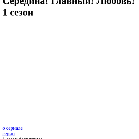
Середина! Главный! Любовь!
1 сезон
о сериале
серии