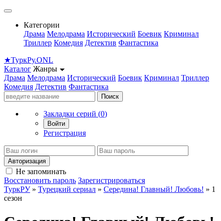
Категории
Драма
Мелодрама
Исторический
Боевик
Криминал
Триллер
Комедия
Детектив
Фантастика
★
Турк
Ру
.ONL
Каталог
Жанры
Драма
Мелодрама
Исторический
Боевик
Криминал
Триллер
Комедия
Детектив
Фантастика
Поиск
Закладки серий (
0
)
Войти
Регистрация
Авторизация
Не запоминать
Восстановить пароль
Зарегистрироваться
ТуркРУ
»
Турецкий сериал
»
Середина! Главный! Любовь!
» 1
сезон