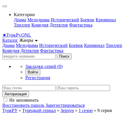
Категории
Драма
Мелодрама
Исторический
Боевик
Криминал
Триллер
Комедия
Детектив
Фантастика
★
Турк
Ру
.ONL
Каталог
Жанры
Драма
Мелодрама
Исторический
Боевик
Криминал
Триллер
Комедия
Детектив
Фантастика
Поиск
Закладки серий (
0
)
Войти
Регистрация
Авторизация
Не запоминать
Восстановить пароль
Зарегистрироваться
ТуркРУ
»
Турецкий сериал
»
Зерхун
»
1 сезон
» 9 серия