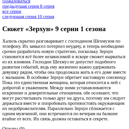
Пожаловаться
предыдущая серия
8 серия
все серии
следующая серия
10 серия
Сюжет «Зерхун» 9 серии 1 сезона
Халиль скрытно разговаривает с господином Шехмузом по
телефону. Их замысел потерпел неудачу, и теперь необходимо
срочно разработать новую стратегию, поскольку Зерхун
становится всё более независимой и вскоре сможет вырваться
из их влияния. Господин Шехмуз не допустит подобного
развития событий, ведь ему жизненно важно удерживать
девушку рядом, чтобы она продолжала жить в его доме вместе
с малышом. В особняке Зерхун обретает настоящую союзницу.
Пока это единственная женщина, которая относится к ней с
добротой и уважением. Между ними устанавливаются
искренние и доверительные отношения, обе осознают, что
могут рассчитывать только друг на друга, поэтому им следует
держаться вместе и попробовать противостоять окружающим
их недоброжелателям. Параллельно Зерхун сближается с
одним мужчиной, они встречаются по вечерам на балконе
втайне от всех. Их связь должна оставаться в секрете.
Отзывы (0)