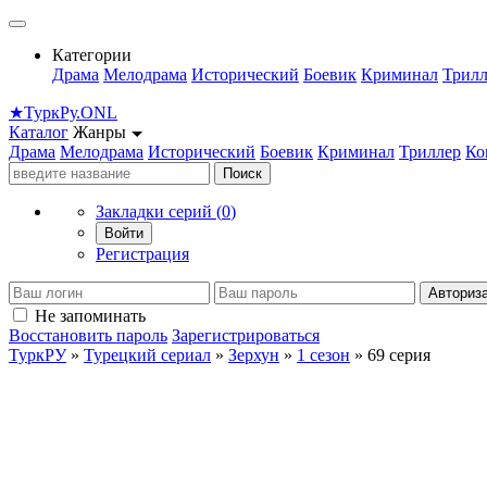
Категории
Драма
Мелодрама
Исторический
Боевик
Криминал
Трилл
★
Турк
Ру
.ONL
Каталог
Жанры
Драма
Мелодрама
Исторический
Боевик
Криминал
Триллер
Ко
Поиск
Закладки серий (
0
)
Войти
Регистрация
Авториз
Не запоминать
Восстановить пароль
Зарегистрироваться
ТуркРУ
»
Турецкий сериал
»
Зерхун
»
1 сезон
» 69 серия