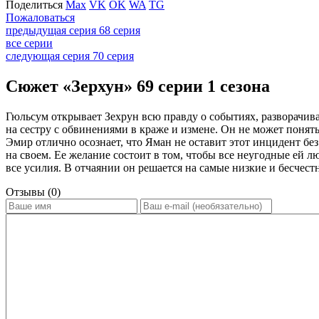
Поделиться
Max
VK
OK
WA
TG
Пожаловаться
предыдущая серия
68 серия
все серии
следующая серия
70 серия
Сюжет «Зерхун» 69 серии 1 сезона
Гюльсум открывает Зехрун всю правду о событиях, разворачива
на сестру с обвинениями в краже и измене. Он не может понять
Эмир отлично осознает, что Яман не оставит этот инцидент бе
на своем. Ее желание состоит в том, чтобы все неугодные ей л
все усилия. В отчаянии он решается на самые низкие и бесчес
Отзывы (0)