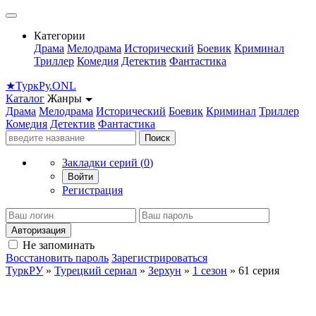
Категории
Драма
Мелодрама
Исторический
Боевик
Криминал
Триллер
Комедия
Детектив
Фантастика
★
Турк
Ру
.ONL
Каталог
Жанры
Драма
Мелодрама
Исторический
Боевик
Криминал
Триллер
Комедия
Детектив
Фантастика
Поиск
Закладки серий (
0
)
Войти
Регистрация
Авторизация
Не запоминать
Восстановить пароль
Зарегистрироваться
ТуркРУ
»
Турецкий сериал
»
Зерхун
»
1 сезон
» 61 серия