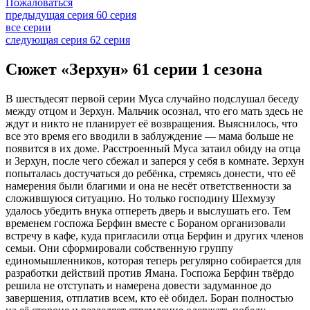
Пожаловаться
предыдущая серия
60 серия
все серии
следующая серия
62 серия
Сюжет «Зерхун» 61 серии 1 сезона
В шестьдесят первой серии Муса случайно подслушал беседу
между отцом и Зерхун. Мальчик осознал, что его мать здесь не
ждут и никто не планирует её возвращения. Выяснилось, что
все это время его вводили в заблуждение — мама больше не
появится в их доме. Расстроенный Муса затаил обиду на отца
и Зерхун, после чего сбежал и заперся у себя в комнате. Зерхун
попыталась достучаться до ребёнка, стремясь донести, что её
намерения были благими и она не несёт ответственности за
сложившуюся ситуацию. Но только господину Шехмузу
удалось убедить внука отпереть дверь и выслушать его. Тем
временем госпожа Берфин вместе с Бораном организовали
встречу в кафе, куда пригласили отца Берфин и других членов
семьи. Они сформировали собственную группу
единомышленников, которая теперь регулярно собирается для
разработки действий против Ямана. Госпожа Берфин твёрдо
решила не отступать и намерена довести задуманное до
завершения, отплатив всем, кто её обидел. Боран полностью