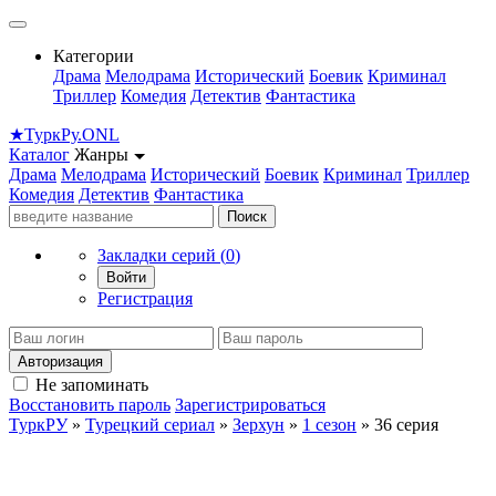
Категории
Драма
Мелодрама
Исторический
Боевик
Криминал
Триллер
Комедия
Детектив
Фантастика
★
Турк
Ру
.ONL
Каталог
Жанры
Драма
Мелодрама
Исторический
Боевик
Криминал
Триллер
Комедия
Детектив
Фантастика
Поиск
Закладки серий (
0
)
Войти
Регистрация
Авторизация
Не запоминать
Восстановить пароль
Зарегистрироваться
ТуркРУ
»
Турецкий сериал
»
Зерхун
»
1 сезон
» 36 серия