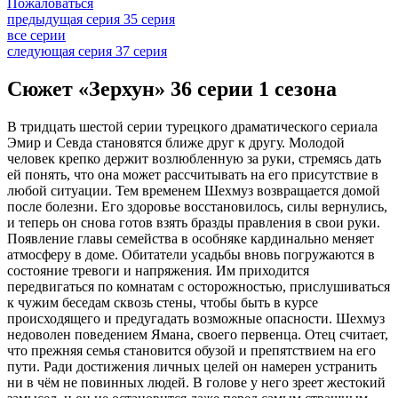
Пожаловаться
предыдущая серия
35 серия
все серии
следующая серия
37 серия
Сюжет «Зерхун» 36 серии 1 сезона
В тридцать шестой серии турецкого драматического сериала
Эмир и Севда становятся ближе друг к другу. Молодой
человек крепко держит возлюбленную за руки, стремясь дать
ей понять, что она может рассчитывать на его присутствие в
любой ситуации. Тем временем Шехмуз возвращается домой
после болезни. Его здоровье восстановилось, силы вернулись,
и теперь он снова готов взять бразды правления в свои руки.
Появление главы семейства в особняке кардинально меняет
атмосферу в доме. Обитатели усадьбы вновь погружаются в
состояние тревоги и напряжения. Им приходится
передвигаться по комнатам с осторожностью, прислушиваться
к чужим беседам сквозь стены, чтобы быть в курсе
происходящего и предугадать возможные опасности. Шехмуз
недоволен поведением Ямана, своего первенца. Отец считает,
что прежняя семья становится обузой и препятствием на его
пути. Ради достижения личных целей он намерен устранить
ни в чём не повинных людей. В голове у него зреет жестокий