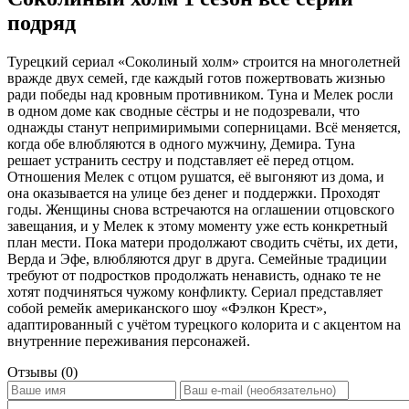
подряд
Турецкий сериал «Соколиный холм» строится на многолетней
вражде двух семей, где каждый готов пожертвовать жизнью
ради победы над кровным противником. Туна и Мелек росли
в одном доме как сводные сёстры и не подозревали, что
однажды станут непримиримыми соперницами. Всё меняется,
когда обе влюбляются в одного мужчину, Демира. Туна
решает устранить сестру и подставляет её перед отцом.
Отношения Мелек с отцом рушатся, её выгоняют из дома, и
она оказывается на улице без денег и поддержки. Проходят
годы. Женщины снова встречаются на оглашении отцовского
завещания, и у Мелек к этому моменту уже есть конкретный
план мести. Пока матери продолжают сводить счёты, их дети,
Верда и Эфе, влюбляются друг в друга. Семейные традиции
требуют от подростков продолжать ненависть, однако те не
хотят подчиняться чужому конфликту. Сериал представляет
собой ремейк американского шоу «Фэлкон Крест»,
адаптированный с учётом турецкого колорита и с акцентом на
внутренние переживания персонажей.
Отзывы (0)