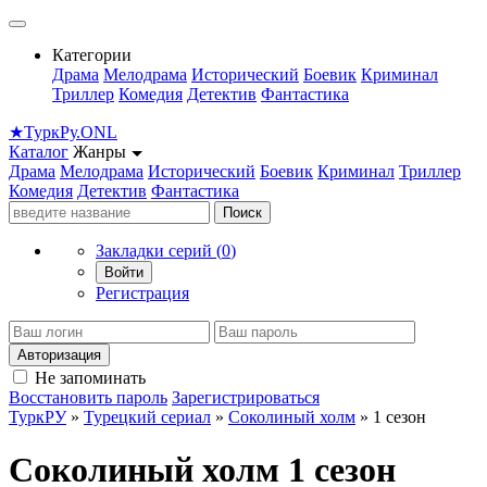
Категории
Драма
Мелодрама
Исторический
Боевик
Криминал
Триллер
Комедия
Детектив
Фантастика
★
Турк
Ру
.ONL
Каталог
Жанры
Драма
Мелодрама
Исторический
Боевик
Криминал
Триллер
Комедия
Детектив
Фантастика
Поиск
Закладки серий (
0
)
Войти
Регистрация
Авторизация
Не запоминать
Восстановить пароль
Зарегистрироваться
ТуркРУ
»
Турецкий сериал
»
Соколиный холм
» 1 сезон
Соколиный холм 1 сезон