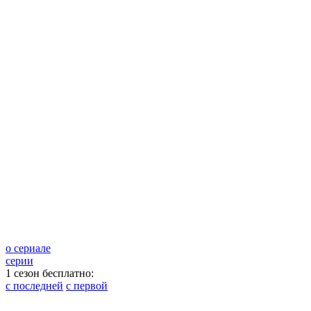
о сериале
серии
1 сезон бесплатно:
с последней
с первой