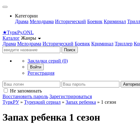
Категории
Драма
Мелодрама
Исторический
Боевик
Криминал
Трилл
★
Турк
Ру
.ONL
Каталог
Жанры
Драма
Мелодрама
Исторический
Боевик
Криминал
Триллер
Ко
Поиск
Закладки серий (
0
)
Войти
Регистрация
Авториз
Не запоминать
Восстановить пароль
Зарегистрироваться
ТуркРУ
»
Турецкий сериал
»
Запах ребенка
» 1 сезон
Запах ребенка 1 сезон