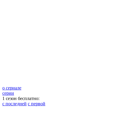
о сериале
серии
1 сезон бесплатно:
с последней
с первой