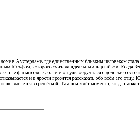
м доме в Амстердаме, где единственным близким человеком стала
ным Юсуфом, которого считала идеальным партнёром. Когда Зей
серьёзные финансовые долги и он уже обручился с дочерью состо
тказывается и в ярости грозится рассказать обо всём его отцу. 
йно оказывается за решёткой. Там она ждёт момента, когда сможет