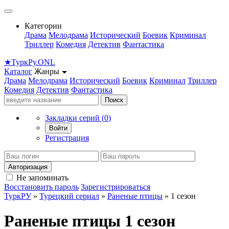
Категории
Драма
Мелодрама
Исторический
Боевик
Криминал
Триллер
Комедия
Детектив
Фантастика
★
Турк
Ру
.ONL
Каталог
Жанры
Драма
Мелодрама
Исторический
Боевик
Криминал
Триллер
Комедия
Детектив
Фантастика
Поиск
Закладки серий (
0
)
Войти
Регистрация
Авторизация
Не запоминать
Восстановить пароль
Зарегистрироваться
ТуркРУ
»
Турецкий сериал
»
Раненые птицы
» 1 сезон
Раненые птицы 1 сезон