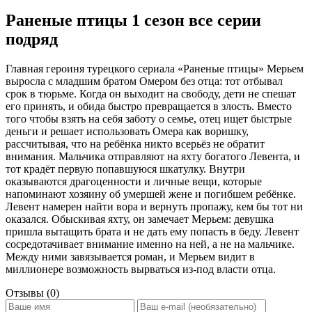
Раненые птицы 1 сезон все серии
подряд
Главная героиня турецкого сериала «Раненые птицы» Мерьем
выросла с младшим братом Омером без отца: тот отбывал
срок в тюрьме. Когда он выходит на свободу, дети не спешат
его принять, и обида быстро превращается в злость. Вместо
того чтобы взять на себя заботу о семье, отец ищет быстрые
деньги и решает использовать Омера как воришку,
рассчитывая, что на ребёнка никто всерьёз не обратит
внимания. Мальчика отправляют на яхту богатого Левента, и
тот крадёт первую попавшуюся шкатулку. Внутри
оказываются драгоценности и личные вещи, которые
напоминают хозяину об умершей жене и погибшем ребёнке.
Левент намерен найти вора и вернуть пропажу, кем бы тот ни
оказался. Обыскивая яхту, он замечает Мерьем: девушка
пришла вытащить брата и не дать ему попасть в беду. Левент
сосредотачивает внимание именно на ней, а не на мальчике.
Между ними завязывается роман, и Мерьем видит в
миллионере возможность вырваться из-под власти отца.
Отзывы (0)