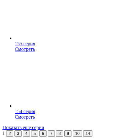
155 серия
Смотреть
154 серия
Смотреть
Показать ещё серии
1
2
3
4
5
6
7
8
9
10
14