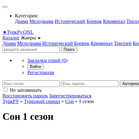
Категории
Драма
Мелодрама
Исторический
Боевик
Криминал
Трилл
★
Турк
Ру
.ONL
Каталог
Жанры
Драма
Мелодрама
Исторический
Боевик
Криминал
Триллер
Ко
Поиск
Закладки серий (
0
)
Войти
Регистрация
Авториз
Не запоминать
Восстановить пароль
Зарегистрироваться
ТуркРУ
»
Турецкий сериал
»
Сон
» 1 сезон
Сон 1 сезон