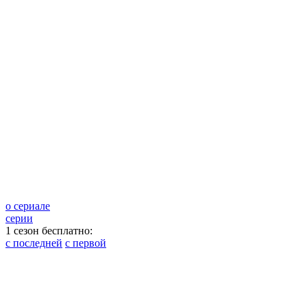
о сериале
серии
1 сезон бесплатно:
с последней
с первой