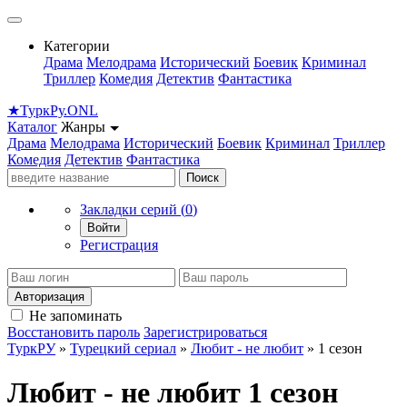
Категории
Драма
Мелодрама
Исторический
Боевик
Криминал
Триллер
Комедия
Детектив
Фантастика
★
Турк
Ру
.ONL
Каталог
Жанры
Драма
Мелодрама
Исторический
Боевик
Криминал
Триллер
Комедия
Детектив
Фантастика
Поиск
Закладки серий (
0
)
Войти
Регистрация
Авторизация
Не запоминать
Восстановить пароль
Зарегистрироваться
ТуркРУ
»
Турецкий сериал
»
Любит - не любит
» 1 сезон
Любит - не любит 1 сезон