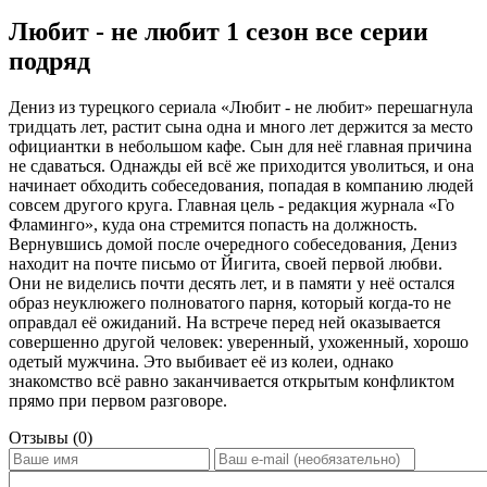
Любит - не любит 1 сезон все серии
подряд
Дениз из турецкого сериала «Любит - не любит» перешагнула
тридцать лет, растит сына одна и много лет держится за место
официантки в небольшом кафе. Сын для неё главная причина
не сдаваться. Однажды ей всё же приходится уволиться, и она
начинает обходить собеседования, попадая в компанию людей
совсем другого круга. Главная цель - редакция журнала «Го
Фламинго», куда она стремится попасть на должность.
Вернувшись домой после очередного собеседования, Дениз
находит на почте письмо от Йигита, своей первой любви.
Они не виделись почти десять лет, и в памяти у неё остался
образ неуклюжего полноватого парня, который когда-то не
оправдал её ожиданий. На встрече перед ней оказывается
совершенно другой человек: уверенный, ухоженный, хорошо
одетый мужчина. Это выбивает её из колеи, однако
знакомство всё равно заканчивается открытым конфликтом
прямо при первом разговоре.
Отзывы (0)