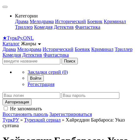
Категории
Драма
Мелодрама
Исторический
Боевик
Криминал
Триллер
Комедия
Детектив
Фантастика
★
Турк
Ру
.ONL
Каталог
Жанры
Драма
Мелодрама
Исторический
Боевик
Криминал
Триллер
Комедия
Детектив
Фантастика
Поиск
Закладки серий (
0
)
Войти
Регистрация
Авторизация
Не запоминать
Восстановить пароль
Зарегистрироваться
ТуркРУ
»
Турецкий сериал
» Хайреддин Барбароса: Указ
султана