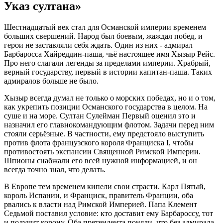
Указ султана»
Шестнадцатый век стал для Османской империи временем
больших свершений. Народ был боевым, жаждал побед, и
герои не заставляли себя ждать. Один из них - адмирал
Барбаросса Хайреддин-паша, чьё настоящее имя Хызыр Рейс.
Про него слагали легенды за пределами империи. Храбрый,
верный государству, первый в истории капитан-паша. Таких
адмиралов больше не было.
Хызыр всегда думал не только о морских победах, но и о том,
как укрепить позиции Османского государства в целом. На
суше и на море. Султан Сулейман Первый оценил это и
назначил его главнокомандующим флотом. Задачи перед ним
стояли серьёзные. В частности, ему предстояло выступить
против флота французского короля Франциска I, чтобы
противостоять экспансии Священной Римской Империи.
Шпионы снабжали его всей нужной информацией, и он
всегда точно знал, что делать.
В Европе тем временем кипели свои страсти. Карл Пятый,
король Испании, и Франциск, правитель Франции, оба
рвались к власти над Римской Империей. Папа Клемент
Седьмой поставил условие: кто доставит ему Барбароссу, тот
и получит корону. Оба претендента поняли, что без адмирала