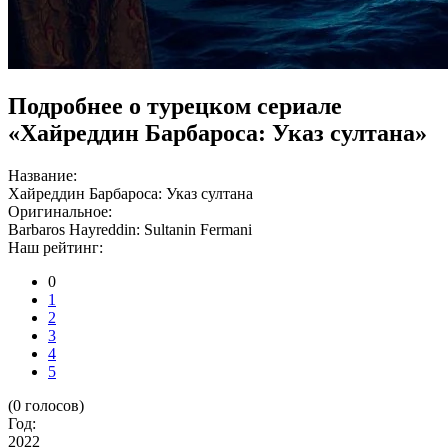
Подробнее о турецком сериале
«Хайреддин Барбароса: Указ султана»
Название:
Хайреддин Барбароса: Указ султана
Оригинальное:
Barbaros Hayreddin: Sultanin Fermani
Наш рейтинг:
0
1
2
3
4
5
(
0
голосов)
Год:
2022