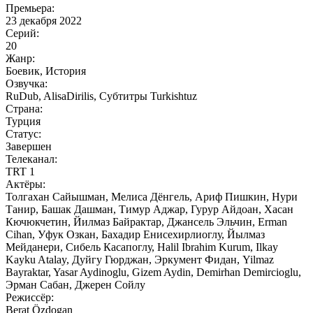
Премьера:
23 декабря 2022
Серий:
20
Жанр:
Боевик, История
Озвучка:
RuDub, AlisaDirilis, Субтитры Turkishtuz
Страна:
Турция
Статус:
Завершен
Телеканал:
TRT 1
Актёры:
Толгахан Сайышман, Мелиса Дёнгель, Ариф Пишкин, Нури
Танир, Башак Дашман, Тимур Аджар, Гурур Айдоан, Хасан
Кючюкчетин, Йилмаз Байрактар, Джансель Эльчин, Erman
Cihan, Уфук Озкан, Бахадир Енисехирлиоглу, Йылмаз
Мейданери, Сибель Касапоглу, Halil Ibrahim Kurum, Ilkay
Kayku Atalay, Дуйгу Гюрджан, Эркумент Фидан, Yilmaz
Bayraktar, Yasar Aydinoglu, Gizem Aydin, Demirhan Demircioglu,
Эрман Сабан, Джерен Сойлу
Режиссёр:
Berat Özdogan