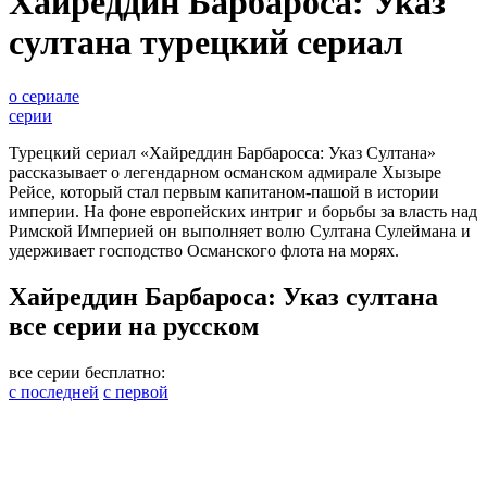
Хайреддин Барбароса: Указ
султана турецкий сериал
о сериале
серии
Турецкий сериал «Хайреддин Барбаросса: Указ Султана»
рассказывает о легендарном османском адмирале Хызыре
Рейсе, который стал первым капитаном-пашой в истории
империи. На фоне европейских интриг и борьбы за власть над
Римской Империей он выполняет волю Султана Сулеймана и
удерживает господство Османского флота на морях.
Хайреддин Барбароса: Указ султана
все серии на русском
все серии бесплатно:
с последней
с первой