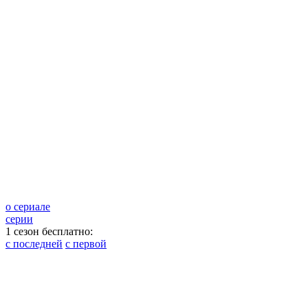
о сериале
серии
1 сезон бесплатно:
с последней
с первой