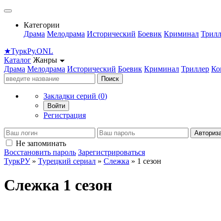
Категории
Драма
Мелодрама
Исторический
Боевик
Криминал
Трилл
★
Турк
Ру
.ONL
Каталог
Жанры
Драма
Мелодрама
Исторический
Боевик
Криминал
Триллер
Ко
Поиск
Закладки серий (
0
)
Войти
Регистрация
Авториз
Не запоминать
Восстановить пароль
Зарегистрироваться
ТуркРУ
»
Турецкий сериал
»
Слежка
» 1 сезон
Слежка 1 сезон