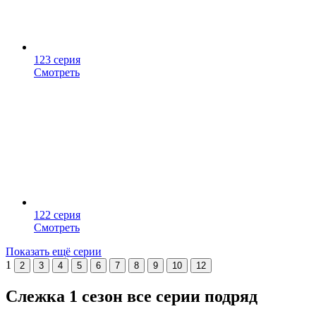
123 серия
Смотреть
122 серия
Смотреть
Показать ещё серии
1
2
3
4
5
6
7
8
9
10
12
Слежка 1 сезон все серии подряд