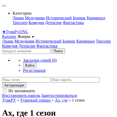
Категории
Драма
Мелодрама
Исторический
Боевик
Криминал
Триллер
Комедия
Детектив
Фантастика
★
Турк
Ру
.ONL
Каталог
Жанры
Драма
Мелодрама
Исторический
Боевик
Криминал
Триллер
Комедия
Детектив
Фантастика
Поиск
Закладки серий (
0
)
Войти
Регистрация
Авторизация
Не запоминать
Восстановить пароль
Зарегистрироваться
ТуркРУ
»
Турецкий сериал
»
Ах, где
» 1 сезон
Ах, где 1 сезон