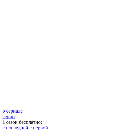
о сериале
серии
1 сезон бесплатно:
с последней
с первой