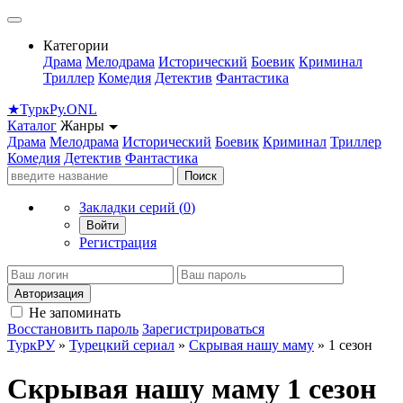
Категории
Драма
Мелодрама
Исторический
Боевик
Криминал
Триллер
Комедия
Детектив
Фантастика
★
Турк
Ру
.ONL
Каталог
Жанры
Драма
Мелодрама
Исторический
Боевик
Криминал
Триллер
Комедия
Детектив
Фантастика
Поиск
Закладки серий (
0
)
Войти
Регистрация
Авторизация
Не запоминать
Восстановить пароль
Зарегистрироваться
ТуркРУ
»
Турецкий сериал
»
Скрывая нашу маму
» 1 сезон
Скрывая нашу маму 1 сезон