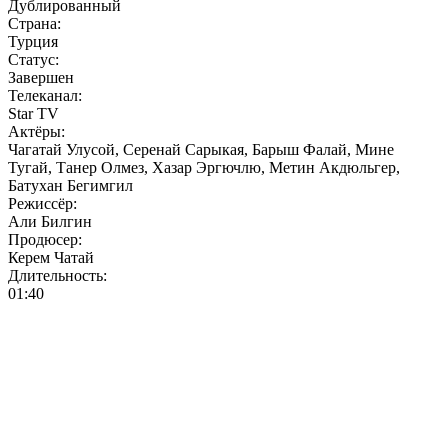
Дублированный
Страна:
Турция
Статус:
Завершен
Телеканал:
Star TV
Актёры:
Чагатай Улусой, Серенай Сарыкая, Барыш Фалай, Мине
Тугай, Танер Олмез, Хазар Эргючлю, Метин Акдюльгер,
Батухан Бегимгил
Режиссёр:
Али Билгин
Продюсер:
Керем Чатай
Длительность:
01:40