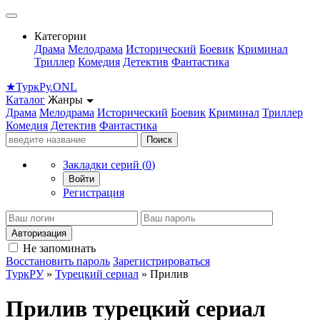
Категории
Драма
Мелодрама
Исторический
Боевик
Криминал
Триллер
Комедия
Детектив
Фантастика
★
Турк
Ру
.ONL
Каталог
Жанры
Драма
Мелодрама
Исторический
Боевик
Криминал
Триллер
Комедия
Детектив
Фантастика
Поиск
Закладки серий (
0
)
Войти
Регистрация
Авторизация
Не запоминать
Восстановить пароль
Зарегистрироваться
ТуркРУ
»
Турецкий сериал
» Прилив
Прилив турецкий сериал