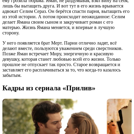
ему грозила тюрьма. Яман, не раздумывая, взял вину на себя,
лишь бы вытащить друга. И вот тут в его жизнь врывается
адвокат Селим Сераз. Он берётся спасти парня, вытащить его
из этой истории. А потом происходит неожиданное: Селим
делает Ямана своим сыном и закручивает роман с его
матерью. Жизнь Ямана меняется, и впервые в лучшую
сторону.
У него появляется брат Мерт. Парни отлично ладят, всё
делают вместе, пользуются уважением среди сверстников.
Позже Яман встречает Миру, энергичную и красивую
девушку, которая станет любовью всей его жизни. Только
прошлое не отпускает так просто. Старое возвращается и
заставляет его расплачиваться за то, что когда-то казалось
забытым.
Кадры из сериала «Прилив»