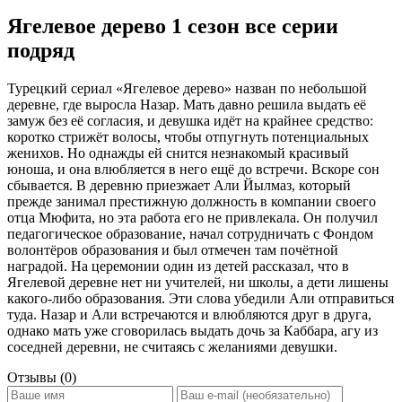
Ягелевое дерево 1 сезон все серии
подряд
Турецкий сериал «Ягелевое дерево» назван по небольшой
деревне, где выросла Назар. Мать давно решила выдать её
замуж без её согласия, и девушка идёт на крайнее средство:
коротко стрижёт волосы, чтобы отпугнуть потенциальных
женихов. Но однажды ей снится незнакомый красивый
юноша, и она влюбляется в него ещё до встречи. Вскоре сон
сбывается. В деревню приезжает Али Йылмаз, который
прежде занимал престижную должность в компании своего
отца Мюфита, но эта работа его не привлекала. Он получил
педагогическое образование, начал сотрудничать с Фондом
волонтёров образования и был отмечен там почётной
наградой. На церемонии один из детей рассказал, что в
Ягелевой деревне нет ни учителей, ни школы, а дети лишены
какого-либо образования. Эти слова убедили Али отправиться
туда. Назар и Али встречаются и влюбляются друг в друга,
однако мать уже сговорилась выдать дочь за Каббара, агу из
соседней деревни, не считаясь с желаниями девушки.
Отзывы (0)