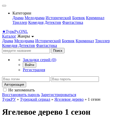
Категории
Драма
Мелодрама
Исторический
Боевик
Криминал
Триллер
Комедия
Детектив
Фантастика
★
Турк
Ру
.ONL
Каталог
Жанры
Драма
Мелодрама
Исторический
Боевик
Криминал
Триллер
Комедия
Детектив
Фантастика
Поиск
Закладки серий (
0
)
Войти
Регистрация
Авторизация
Не запоминать
Восстановить пароль
Зарегистрироваться
ТуркРУ
»
Турецкий сериал
»
Ягелевое дерево
» 1 сезон
Ягелевое дерево 1 сезон