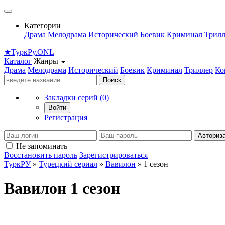
Категории
Драма
Мелодрама
Исторический
Боевик
Криминал
Трилл
★
Турк
Ру
.ONL
Каталог
Жанры
Драма
Мелодрама
Исторический
Боевик
Криминал
Триллер
Ко
Поиск
Закладки серий (
0
)
Войти
Регистрация
Авториз
Не запоминать
Восстановить пароль
Зарегистрироваться
ТуркРУ
»
Турецкий сериал
»
Вавилон
» 1 сезон
Вавилон 1 сезон