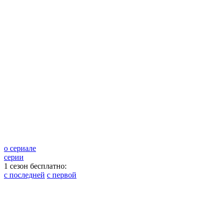
о сериале
серии
1 сезон бесплатно:
с последней
с первой