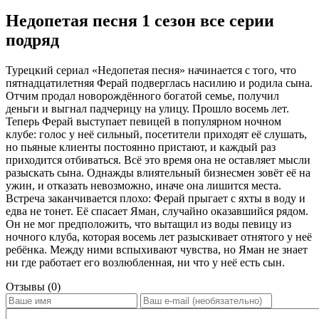
Недопетая песня 1 сезон все серии
подряд
Турецкий сериал «Недопетая песня» начинается с того, что
пятнадцатилетняя Ферай подверглась насилию и родила сына.
Отчим продал новорождённого богатой семье, получил
деньги и выгнал падчерицу на улицу. Прошло восемь лет.
Теперь Ферай выступает певицей в популярном ночном
клубе: голос у неё сильный, посетители приходят её слушать,
но пьяные клиенты постоянно пристают, и каждый раз
приходится отбиваться. Всё это время она не оставляет мысли
разыскать сына. Однажды влиятельный бизнесмен зовёт её на
ужин, и отказать невозможно, иначе она лишится места.
Встреча заканчивается плохо: Ферай прыгает с яхты в воду и
едва не тонет. Её спасает Яман, случайно оказавшийся рядом.
Он не мог предположить, что вытащил из воды певицу из
ночного клуба, которая восемь лет разыскивает отнятого у неё
ребёнка. Между ними вспыхивают чувства, но Яман не знает
ни где работает его возлюбленная, ни что у неё есть сын.
Отзывы (0)