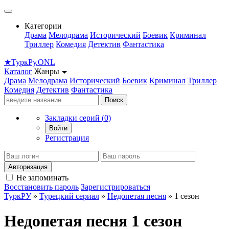
Категории
Драма
Мелодрама
Исторический
Боевик
Криминал
Триллер
Комедия
Детектив
Фантастика
★
Турк
Ру
.ONL
Каталог
Жанры
Драма
Мелодрама
Исторический
Боевик
Криминал
Триллер
Комедия
Детектив
Фантастика
Поиск
Закладки серий (
0
)
Войти
Регистрация
Авторизация
Не запоминать
Восстановить пароль
Зарегистрироваться
ТуркРУ
»
Турецкий сериал
»
Недопетая песня
» 1 сезон
Недопетая песня 1 сезон