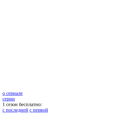
о сериале
серии
1 сезон бесплатно:
с последней
с первой