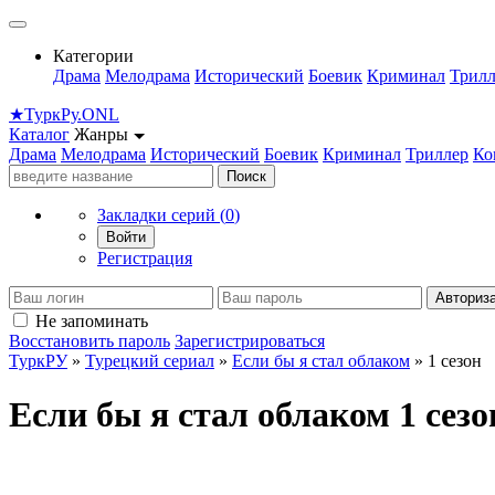
Категории
Драма
Мелодрама
Исторический
Боевик
Криминал
Трилл
★
Турк
Ру
.ONL
Каталог
Жанры
Драма
Мелодрама
Исторический
Боевик
Криминал
Триллер
Ко
Поиск
Закладки серий (
0
)
Войти
Регистрация
Авториз
Не запоминать
Восстановить пароль
Зарегистрироваться
ТуркРУ
»
Турецкий сериал
»
Если бы я стал облаком
» 1 сезон
Если бы я стал облаком 1 сезо