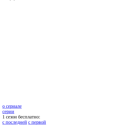
о сериале
серии
1 сезон бесплатно:
с последней
с первой