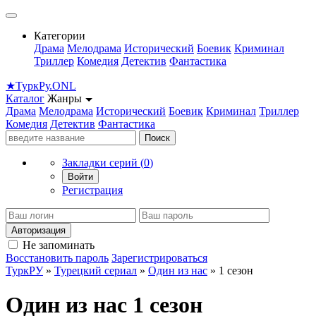
Категории
Драма
Мелодрама
Исторический
Боевик
Криминал
Триллер
Комедия
Детектив
Фантастика
★
Турк
Ру
.ONL
Каталог
Жанры
Драма
Мелодрама
Исторический
Боевик
Криминал
Триллер
Комедия
Детектив
Фантастика
Поиск
Закладки серий (
0
)
Войти
Регистрация
Авторизация
Не запоминать
Восстановить пароль
Зарегистрироваться
ТуркРУ
»
Турецкий сериал
»
Один из нас
» 1 сезон
Один из нас 1 сезон