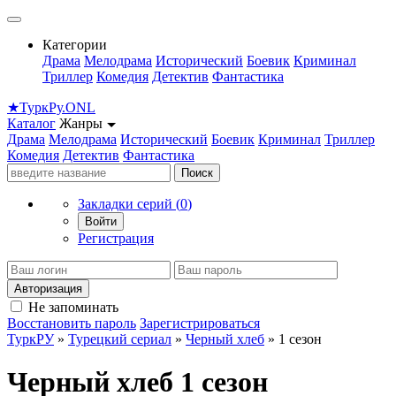
Категории
Драма
Мелодрама
Исторический
Боевик
Криминал
Триллер
Комедия
Детектив
Фантастика
★
Турк
Ру
.ONL
Каталог
Жанры
Драма
Мелодрама
Исторический
Боевик
Криминал
Триллер
Комедия
Детектив
Фантастика
Поиск
Закладки серий (
0
)
Войти
Регистрация
Авторизация
Не запоминать
Восстановить пароль
Зарегистрироваться
ТуркРУ
»
Турецкий сериал
»
Черный хлеб
» 1 сезон
Черный хлеб 1 сезон