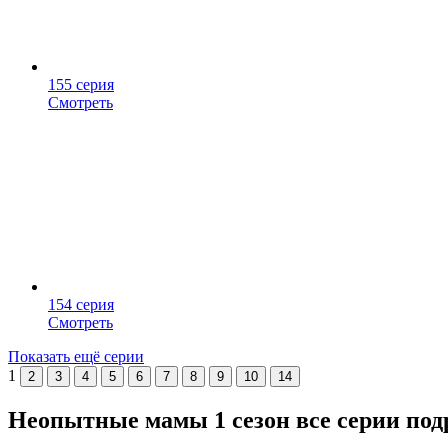
155 серия
Смотреть
154 серия
Смотреть
Показать ещё серии
1
2
3
4
5
6
7
8
9
10
14
Неопытные мамы 1 сезон все серии под