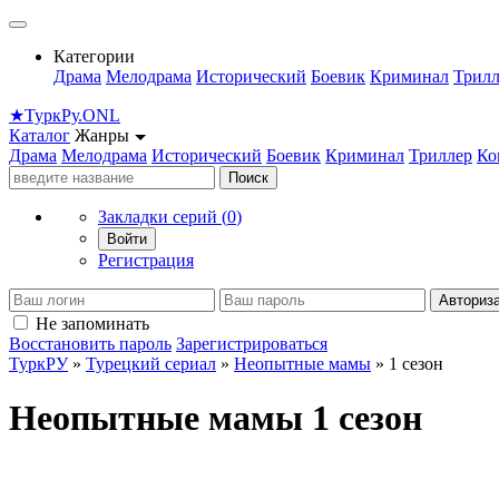
Категории
Драма
Мелодрама
Исторический
Боевик
Криминал
Трилл
★
Турк
Ру
.ONL
Каталог
Жанры
Драма
Мелодрама
Исторический
Боевик
Криминал
Триллер
Ко
Поиск
Закладки серий (
0
)
Войти
Регистрация
Авториз
Не запоминать
Восстановить пароль
Зарегистрироваться
ТуркРУ
»
Турецкий сериал
»
Неопытные мамы
» 1 сезон
Неопытные мамы 1 сезон