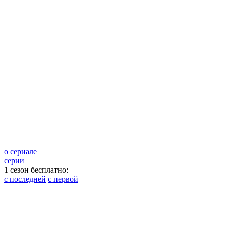
о сериале
серии
1 сезон бесплатно:
с последней
с первой