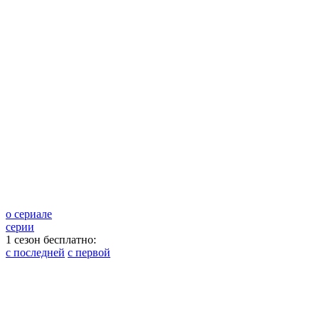
о сериале
серии
1 сезон бесплатно:
с последней
с первой