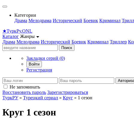
Категории
Драма
Мелодрама
Исторический
Боевик
Криминал
Трилл
★
Турк
Ру
.ONL
Каталог
Жанры
Драма
Мелодрама
Исторический
Боевик
Криминал
Триллер
Ко
Поиск
Закладки серий (
0
)
Войти
Регистрация
Авториз
Не запоминать
Восстановить пароль
Зарегистрироваться
ТуркРУ
»
Турецкий сериал
»
Круг
» 1 сезон
Круг 1 сезон