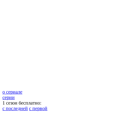
о сериале
серии
1 сезон бесплатно:
с последней
с первой