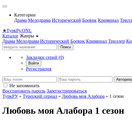
Категории
Драма
Мелодрама
Исторический
Боевик
Криминал
Трилл
★
Турк
Ру
.ONL
Каталог
Жанры
Драма
Мелодрама
Исторический
Боевик
Криминал
Триллер
Ко
Поиск
Закладки серий (
0
)
Войти
Регистрация
Авториз
Не запоминать
Восстановить пароль
Зарегистрироваться
ТуркРУ
»
Турецкий сериал
»
Любовь моя Алабора
» 1 сезон
Любовь моя Алабора 1 сезон