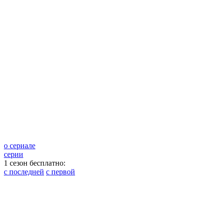
о сериале
серии
1 сезон бесплатно:
с последней
с первой