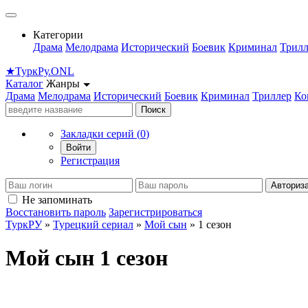
Категории
Драма
Мелодрама
Исторический
Боевик
Криминал
Трилл
★
Турк
Ру
.ONL
Каталог
Жанры
Драма
Мелодрама
Исторический
Боевик
Криминал
Триллер
Ко
Поиск
Закладки серий (
0
)
Войти
Регистрация
Авториз
Не запоминать
Восстановить пароль
Зарегистрироваться
ТуркРУ
»
Турецкий сериал
»
Мой сын
» 1 сезон
Мой сын 1 сезон