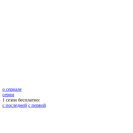
о сериале
серии
1 сезон бесплатно:
с последней
с первой