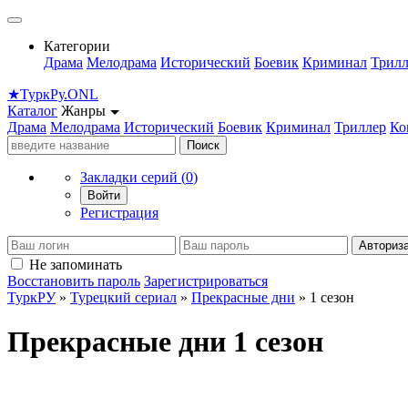
Категории
Драма
Мелодрама
Исторический
Боевик
Криминал
Трилл
★
Турк
Ру
.ONL
Каталог
Жанры
Драма
Мелодрама
Исторический
Боевик
Криминал
Триллер
Ко
Поиск
Закладки серий (
0
)
Войти
Регистрация
Авториз
Не запоминать
Восстановить пароль
Зарегистрироваться
ТуркРУ
»
Турецкий сериал
»
Прекрасные дни
» 1 сезон
Прекрасные дни 1 сезон