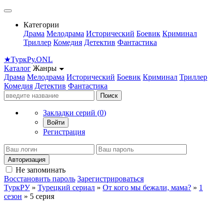
Категории
Драма
Мелодрама
Исторический
Боевик
Криминал
Триллер
Комедия
Детектив
Фантастика
★
Турк
Ру
.ONL
Каталог
Жанры
Драма
Мелодрама
Исторический
Боевик
Криминал
Триллер
Комедия
Детектив
Фантастика
Поиск
Закладки серий (
0
)
Войти
Регистрация
Авторизация
Не запоминать
Восстановить пароль
Зарегистрироваться
ТуркРУ
»
Турецкий сериал
»
От кого мы бежали, мама?
»
1
сезон
» 5 серия