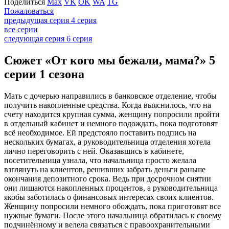
Поделиться
Max
VK
OK
WA
TG
Пожаловаться
предыдущая серия
4 серия
все серии
следующая серия
6 серия
Сюжет «От кого мы бежали, мама?» 5
серии 1 сезона
Мать с дочерью направились в банковское отделение, чтобы
получить накопленные средства. Когда выяснилось, что на
счету находится крупная сумма, женщину попросили пройти
в отдельный кабинет и немного подождать, пока подготовят
всё необходимое. Ей предстояло поставить подпись на
нескольких бумагах, а руководительница отделения хотела
лично переговорить с ней. Оказавшись в кабинете,
посетительница узнала, что начальница просто желала
взглянуть на клиентов, решивших забрать деньги раньше
окончания депозитного срока. Ведь при досрочном снятии
они лишаются накопленных процентов, а руководительница
якобы заботилась о финансовых интересах своих клиентов.
Женщину попросили немного обождать, пока приготовят все
нужные бумаги. После этого начальница обратилась к своему
подчинённому и велела связаться с правоохранительными